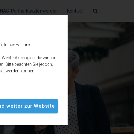
HAG-Partnerkanzlei werden
Kontakt
für die wir Ihre
r Webtechnologien, die wir nur
n. Bitte beachten Sie jedoch,
eigt werden können.
und weiter zur Website