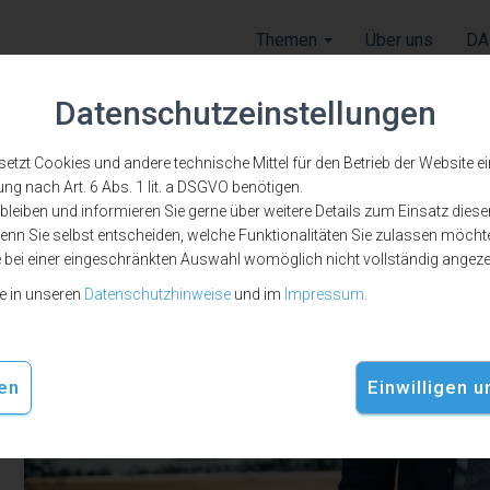
Themen
Über uns
DA
Datenschutzeinstellungen
zt Cookies und andere technische Mittel für den Betrieb der Website ein, 
ung nach Art. 6 Abs. 1 lit. a DSGVO benötigen.
leiben und informieren Sie gerne über weitere Details zum Einsatz diese
nn Sie selbst entscheiden, welche Funktionalitäten Sie zulassen möchte
alt
e bei einer eingeschränkten Auswahl womöglich nicht vollständig angez
ie in unseren
Datenschutzhinweise
und im
Impressum
.
en
Einwilligen 