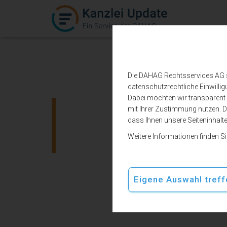
Die DAHAG Rechtsservices AG set
datenschutzrechtliche Einwillig
Dabei möchten wir transparent b
mit Ihrer Zustimmung nutzen. De
Telefonanw
dass Ihnen unsere Seiteninhalt
Weitere Informationen finden S
Eigene Auswahl treff