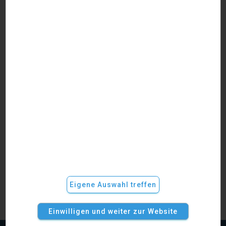
Anwaltliches Berufsrecht
Die eigene Kanzlei: Tipps für die Gründungsphase
Haben Sie versteckte unternehmerische Talente? Die
könnten Ihnen zugutekommen, wenn Sie über die Gründung
einer eigenen Kanzlei nachdenken, denn Sie stehen vor
vielen Herausforderungen: Der Finanzierung der Kanzlei,
Marketing, Buchhaltung, Personalmanagement,
Versicherungen… Es gibt viel mehr zu berücksichtigen, als
nur passende Büroräume zu finden. Aber lassen Sie sich
nicht abschrecken!
Weiterlesen
Eigene Auswahl treffen
Einwilligen und weiter zur Website