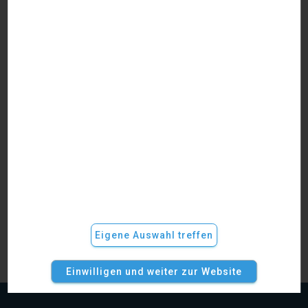
Kanzleimarketing
Social Media Marketing: Muss ich als Anwalt bei
Tiktok tanzen?
Soziale Medien wie Facebook, Instagram und TikTok sind
derzeit beinahe allgegenwärtig. Pro Jahr nutzen rund 54
Millionen Menschen in Deutschland die sozialen Netzwerke.
Dabei geht es längst nicht mehr nur um Statusmeldungen
und das Teilen von Urlaubsfotos. Social Media ist ein
eigenes Business. Auch als Anwalt oder Anwältin können
Sie
Weiterlesen
Eigene Auswahl treffen
Einwilligen und weiter zur Website