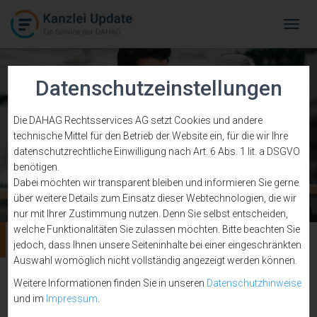
Tog
Navi
Datenschutzeinstellungen
Die DAHAG Rechtsservices AG setzt Cookies und andere
technische Mittel für den Betrieb der Website ein, für die wir Ihre
datenschutzrechtliche Einwilligung nach Art. 6 Abs. 1 lit. a DSGVO
benötigen.
Dabei möchten wir transparent bleiben und informieren Sie gerne
über weitere Details zum Einsatz dieser Webtechnologien, die wir
nur mit Ihrer Zustimmung nutzen. Denn Sie selbst entscheiden,
welche Funktionalitäten Sie zulassen möchten. Bitte beachten Sie
Online-Marketing
jedoch, dass Ihnen unsere Seiteninhalte bei einer eingeschränkten
Auswahl womöglich nicht vollständig angezeigt werden können.
Weitere Informationen finden Sie in unseren
Datenschutzhinweise
und im
Impressum
.