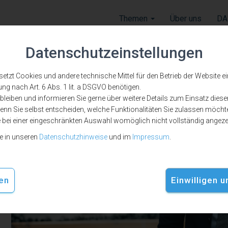
Themen
Über uns
DA
Datenschutzeinstellungen
zt Cookies und andere technische Mittel für den Betrieb der Website ein, 
ung nach Art. 6 Abs. 1 lit. a DSGVO benötigen.
leiben und informieren Sie gerne über weitere Details zum Einsatz diese
nn Sie selbst entscheiden, welche Funktionalitäten Sie zulassen möchte
nat
e bei einer eingeschränkten Auswahl womöglich nicht vollständig angez
ie in unseren
Datenschutzhinweise
und im
Impressum
.
en
Einwilligen 