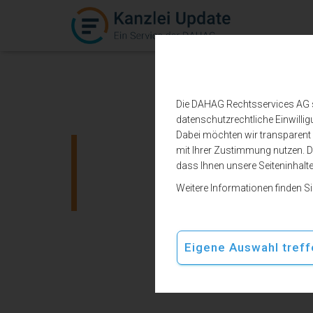
Die DAHAG Rechtsservices AG set
datenschutzrechtliche Einwillig
Dabei möchten wir transparent b
mit Ihrer Zustimmung nutzen. De
Familiense
dass Ihnen unsere Seiteninhalt
Weitere Informationen finden S
Eigene Auswahl treff