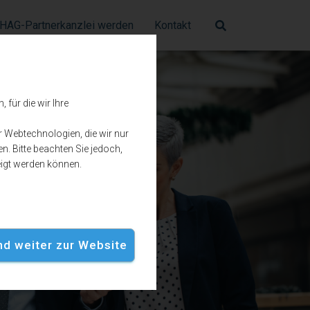
HAG-Partnerkanzlei werden
Kontakt
für die wir Ihre
r Webtechnologien, die wir nur
n. Bitte beachten Sie jedoch,
eigt werden können.
und weiter zur Website