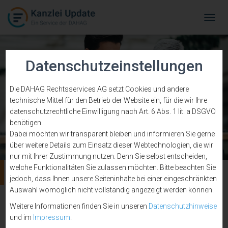
Tog
Navi
Datenschutzeinstellungen
Die DAHAG Rechtsservices AG setzt Cookies und andere
technische Mittel für den Betrieb der Website ein, für die wir Ihre
datenschutzrechtliche Einwilligung nach Art. 6 Abs. 1 lit. a DSGVO
benötigen.
Dabei möchten wir transparent bleiben und informieren Sie gerne
über weitere Details zum Einsatz dieser Webtechnologien, die wir
nur mit Ihrer Zustimmung nutzen. Denn Sie selbst entscheiden,
welche Funktionalitäten Sie zulassen möchten. Bitte beachten Sie
DSGVO
jedoch, dass Ihnen unsere Seiteninhalte bei einer eingeschränkten
Auswahl womöglich nicht vollständig angezeigt werden können.
Weitere Informationen finden Sie in unseren
Datenschutzhinweise
und im
Impressum
.