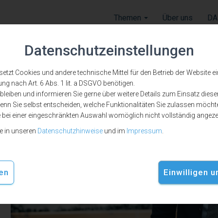
Themen
Über uns
DA
Datenschutzeinstellungen
zt Cookies und andere technische Mittel für den Betrieb der Website ein, 
ung nach Art. 6 Abs. 1 lit. a DSGVO benötigen.
leiben und informieren Sie gerne über weitere Details zum Einsatz diese
nn Sie selbst entscheiden, welche Funktionalitäten Sie zulassen möchte
usch
e bei einer eingeschränkten Auswahl womöglich nicht vollständig angez
ie in unseren
Datenschutzhinweise
und im
Impressum
.
en
Einwilligen 