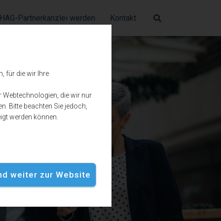
HAG-Partnerkanzlei werden
Kontakt
für die wir Ihre
r Webtechnologien, die wir nur
n. Bitte beachten Sie jedoch,
eigt werden können.
und weiter zur Website