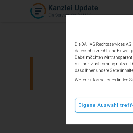
Die DAHAG Rechtsservices AG set
datenschutzrechtliche Einwillig
Dabei möchten wir transparent b
mit Ihrer Zustimmung nutzen. De
Datenausta
dass Ihnen unsere Seiteninhalt
Weitere Informationen finden S
Eigene Auswahl treff