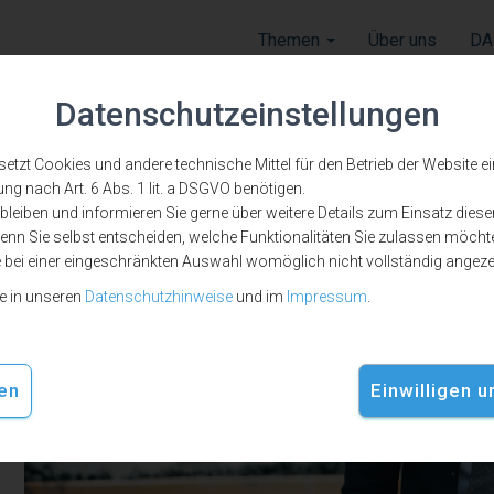
Themen
Über uns
DA
Datenschutzeinstellungen
zt Cookies und andere technische Mittel für den Betrieb der Website ein, 
ung nach Art. 6 Abs. 1 lit. a DSGVO benötigen.
leiben und informieren Sie gerne über weitere Details zum Einsatz diese
nn Sie selbst entscheiden, welche Funktionalitäten Sie zulassen möchte
cloud
e bei einer eingeschränkten Auswahl womöglich nicht vollständig angez
ie in unseren
Datenschutzhinweise
und im
Impressum
.
en
Einwilligen 