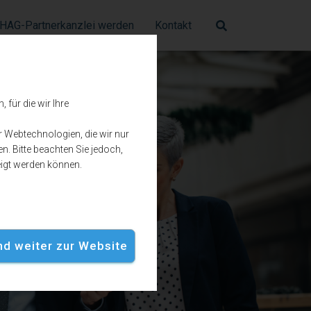
HAG-Partnerkanzlei werden
Kontakt
für die wir Ihre
r Webtechnologien, die wir nur
n. Bitte beachten Sie jedoch,
eigt werden können.
und weiter zur Website