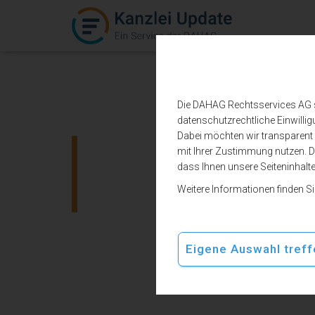
Die DAHAG Rechtsservices AG set
datenschutzrechtliche Einwillig
Dabei möchten wir transparent b
mit Ihrer Zustimmung nutzen. De
Bundesjustiz
dass Ihnen unsere Seiteninhalt
Weitere Informationen finden S
Eigene Auswahl treff