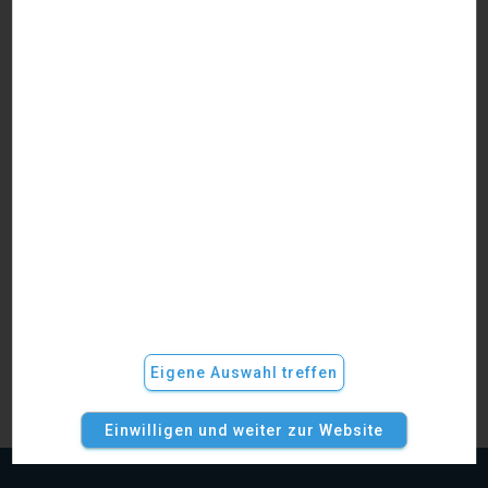
Gerichtsurteile
Berufungsfrist versäumt: Keine Anwaltshaftung
bei aussichtsloser Berufung
Versäumt ein Anwalt oder eine Anwältin die Berufungsfrist,
kann dies grundsätzlich zu einer Haftung führen. Doch was
passiert, wenn die Berufung ohnehin keine Aussicht auf
Erfolg gehabt hätte? Das Landgericht (LG) Karlsruhe hat in
einem aktuellen Urteil entschieden, dass in einem solchen
Fall keine Haftung besteht (Urteil vom 09.08.2024 –
Weiterlesen
Eigene Auswahl treffen
Einwilligen und weiter zur Website