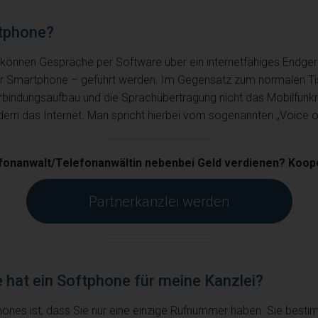
ftphone?
können Gespräche per Software über ein internetfähiges Endger
r Smartphone – geführt werden. Im Gegensatz zum normalen Tis
rbindungsaufbau und die Sprachübertragung nicht das Mobilfunk
dern das Internet. Man spricht hierbei vom sogenannten „Voice o
efonanwalt/Telefonanwältin nebenbei Geld verdienen? Koope
Partnerkanzlei werden
 hat ein Softphone für meine Kanzlei?
hones ist, dass Sie nur eine einzige Rufnummer haben. Sie besti