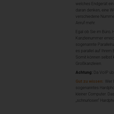
welches Endgerät ein 
daran denken, eine We
verschiedene Nummern
Anruf mehr.
Egal ob Sie im Büro, 
Kanzleinummer erreic
sogenannte Parallelru
es parallel auf Ihre
Somit können selbst k
Großkanzleien.
Achtung:
Da VoIP übe
Gut zu wissen:
Wer l
sogenanntes Hardphone
kleiner Computer. Da
„schnurlosen“ Hardpho