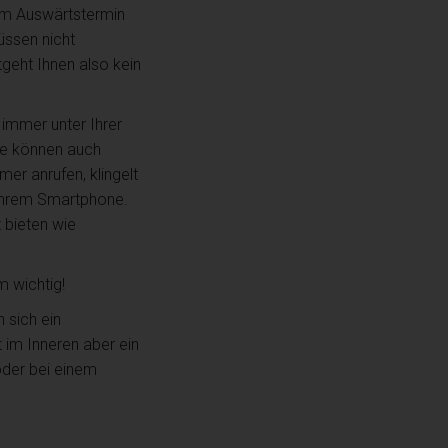
nem Auswärtstermin
üssen nicht
geht Ihnen also kein
 immer unter Ihrer
ie können auch
er anrufen, klingelt
 Ihrem Smartphone.
 bieten wie
m wichtig!
n sich ein
 im Inneren aber ein
oder bei einem