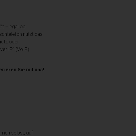
ät – egal ob
chtelefon nutzt das
netz oder
ver IP“ (VoIP).
rieren Sie mit uns!
mmen selbst, auf