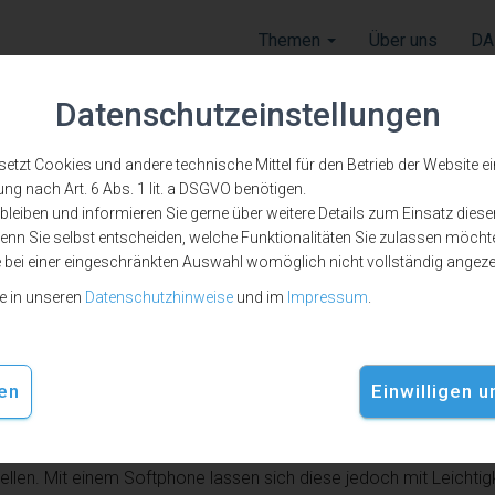
Themen
Über uns
DA
Datenschutzeinstellungen
zt Cookies und andere technische Mittel für den Betrieb der Website ein, 
ung nach Art. 6 Abs. 1 lit. a DSGVO benötigen.
für die Kanzlei: Keinen Anruf 
leiben und informieren Sie gerne über weitere Details zum Einsatz diese
nn Sie selbst entscheiden, welche Funktionalitäten Sie zulassen möchte
e bei einer eingeschränkten Auswahl womöglich nicht vollständig angez
ie in unseren
Datenschutzhinweise
und im
Impressum
.
nzeige bekommen und braucht dringend juristischen Rat. Seine K
esem kompetenten Rechtsanwalt gegeben, der ihr vor einem Ja
en
Einwilligen 
wartungen zum Telefon und wählt. Freizeichen. Eine Minute, zwei M
 im Internet nach anderen Anwält:innen. Wieder einen potenziel
g, überall und jederzeit erreichbar zu sein, kann kleine Einzelkanz
llen. Mit einem Softphone lassen sich diese jedoch mit Leichtig