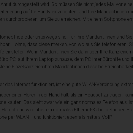
Anruf durchgestellt wird. So müssen Sie nicht jedes Mal vor ei
iterleitung auf Ihr Handy einzurichten. Und Ihre Mandant:innen m
 durchprobieren, um Sie zu erreichen. Mit einem Softphone ent
Homeoffice oder unterwegs sind: Für Ihre Mandant:innen sind Sie
hbar – ohne, dass diese merken, von wo aus Sie telefonieren. S
fe einstellen: Wenn Mandant:innen Sie dann über Ihre Kanzleinumm
m Büro-PC, auf Ihrem Laptop zuhause, dem PC Ihrer Bürohilfe und
leine Einzelkanzleien ihren Mandant:innen dieselbe Erreichbarkeit
r das Internet funktioniert, ist eine gute WLAN-Verbindung extre
ieber einen Hörer in der Hand hält, als ein Headset zu tragen, kan
 kaufen. Das sieht zwar wie ein ganz normales Telefon aus, ist
s Hardphone wird über ein normales Ethernet-Kabel betrieben – 
ne per WLAN – und funktioniert ebenfalls mittels VoIP.