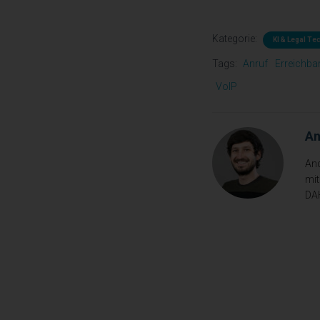
Kategorie:
KI & Legal Te
Tags:
Anruf
Erreichbar
VoIP
An
And
mit
DA